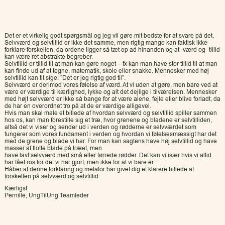
Det er et virkelig godt spørgsmål og jeg vil gøre mit bedste for at svare på det.
Selvværd og selvtillid er ikke det samme, men rigtig mange kan faktisk ikke
forklare forskellen, da ordene ligger så tæt op ad hinanden og at -værd og -tillid
kan være ret abstrakte begreber.
Selvtillid er tillid til at man kan gøre noget – fx kan man have stor tillid til at man
kan finde ud af at tegne, matematik, skole eller snakke. Mennesker med høj
selvtillid kan tit sige: “Det er jeg rigtig god til”.
Selvværd er derimod vores følelse af værd. At vi uden at gøre, men bare ved at
være er værdige til kærlighed, lykke og alt det dejlige i tilværelsen. Mennesker
med højt selvværd er ikke så bange for at være alene, fejle eller blive forladt, da
de har en overordnet tro på at de er værdige alligevel.
Hvis man skal male et billede af hvordan selvværd og selvtillid spiller sammen
hos os, kan man forestille sig et træ, hvor grenene og bladene er selvtilliden,
altså det vi viser og sender ud i verden og rødderne er selvværdet som
fungerer som vores fundament i verden og hvordan vi følelsesmæssigt har det
med de grene og blade vi har. For man kan sagtens have høj selvtillid og have
masser af flotte blade på træet, men
have lavt selvværd med små eller tørrede rødder. Det kan vi især hvis vi altid
har fået ros for det vi har gjort, men ikke for at vi bare er.
Håber at denne forklaring og metafor har givet dig et klarere billede af
forskellen på selvværd og selvtillid.
Kærligst
Pernille, UngTilUng Teamleder