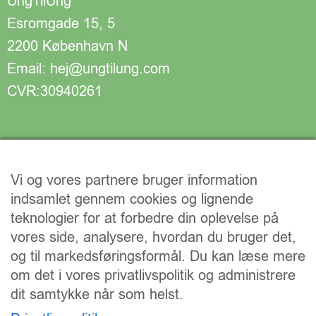
UngTilUng
Esromgade 15, 5
2200 København N
Email: hej@ungtilung.com
CVR:30940261
Vi og vores partnere bruger information
indsamlet gennem cookies og lignende
teknologier for at forbedre din oplevelse på
vores side, analysere, hvordan du bruger det,
og til markedsføringsformål. Du kan læse mere
om det i vores privatlivspolitik og administrere
dit samtykke når som helst.
Vi understøtter FN’s verdensmål: