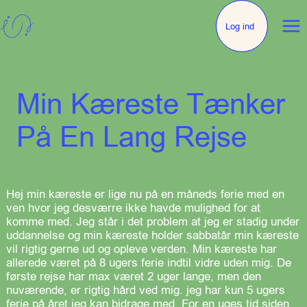
Log ind
Min Kæreste Tænker
På En Lang Rejse
Hej min kæreste er lige nu på en måneds ferie med en
ven hvor jeg desværre ikke havde mulighed for at
komme med. Jeg står i det problem at jeg er stadig under
uddannelse og min kæreste holder sabbatår min kæreste
vil rigtig gerne ud og opleve verden. Min kæreste har
allerede været på 8 ugers ferie indtil vidre uden mig. De
første rejse har max været 2 uger lange, men den
nuværende, er rigtig hård ved mig. jeg har kun 5 ugers
ferie på året jeg kan bidrage med. For en uges tid siden