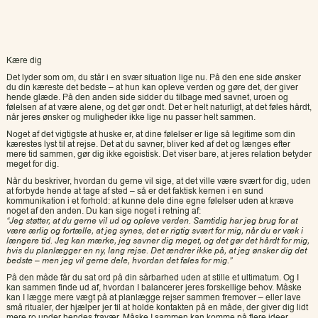
Kære dig
Det lyder som om, du står i en svær situation lige nu. På den ene side ønsker
du din kæreste det bedste – at hun kan opleve verden og gøre det, der giver
hende glæde. På den anden side sidder du tilbage med savnet, uroen og
følelsen af at være alene, og det gør ondt. Det er helt naturligt, at det føles hårdt,
når jeres ønsker og muligheder ikke lige nu passer helt sammen.
Noget af det vigtigste at huske er, at dine følelser er lige så legitime som din
kærestes lyst til at rejse. Det at du savner, bliver ked af det og længes efter
mere tid sammen, gør dig ikke egoistisk. Det viser bare, at jeres relation betyder
meget for dig.
Når du beskriver, hvordan du gerne vil sige, at det ville være svært for dig, uden
at forbyde hende at tage af sted – så er det faktisk kernen i en sund
kommunikation i et forhold: at kunne dele dine egne følelser uden at kræve
noget af den anden. Du kan sige noget i retning af:
“Jeg støtter, at du gerne vil ud og opleve verden. Samtidig har jeg brug for at
være ærlig og fortælle, at jeg synes, det er rigtig svært for mig, når du er væk i
længere tid. Jeg kan mærke, jeg savner dig meget, og det gør det hårdt for mig,
hvis du planlægger en ny, lang rejse. Det ændrer ikke på, at jeg ønsker dig det
bedste – men jeg vil gerne dele, hvordan det føles for mig.”
På den måde får du sat ord på din sårbarhed uden at stille et ultimatum. Og I
kan sammen finde ud af, hvordan I balancerer jeres forskellige behov. Måske
kan I lægge mere vægt på at planlægge rejser sammen fremover – eller lave
små ritualer, der hjælper jer til at holde kontakten på en måde, der giver dig lidt
mere ro under hendes fravær. Måske I sammen kan komme på flere ideer.