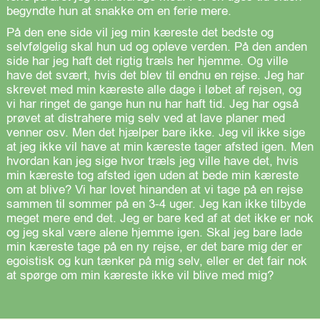
begyndte hun at snakke om en ferie mere.
På den ene side vil jeg min kæreste det bedste og
selvfølgelig skal hun ud og opleve verden. På den anden
side har jeg haft det rigtig træls her hjemme. Og ville
have det svært, hvis det blev til endnu en rejse. Jeg har
skrevet med min kæreste alle dage i løbet af rejsen, og
vi har ringet de gange hun nu har haft tid. Jeg har også
prøvet at distrahere mig selv ved at lave planer med
venner osv. Men det hjælper bare ikke. Jeg vil ikke sige
at jeg ikke vil have at min kæreste tager afsted igen. Men
hvordan kan jeg sige hvor træls jeg ville have det, hvis
min kæreste tog afsted igen uden at bede min kæreste
om at blive? Vi har lovet hinanden at vi tage på en rejse
sammen til sommer på en 3-4 uger. Jeg kan ikke tilbyde
meget mere end det. Jeg er bare ked af at det ikke er nok
og jeg skal være alene hjemme igen. Skal jeg bare lade
min kæreste tage på en ny rejse, er det bare mig der er
egoistisk og kun tænker på mig selv, eller er det fair nok
at spørge om min kæreste ikke vil blive med mig?