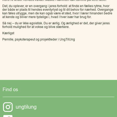
Det, du oplever, er en overgang i jeres forhold: at finde en fælles rytme, hvor
der både er plads til hendes eventyrlyst og til dit behov for nærhed. Overgange
kan føles utrygge, men de kan også være et sted, hvor I lærer hinanden bedre
at kende og bliver mere tydelige i, hvad I hver især har brug for.
Så nej – du er ikke egoistisk. Du er ærlig. Og ærlighed er det, der giver jeres
forhold mulighed for at vokse og blive stærkere.
Kærligst
Pernille, psykoterapeut og projektleder i UngTilUng
Find os
ungtilung