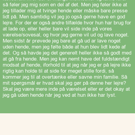
så føler jeg mig som en del af det. Men jeg føler ikke at
jeg tillader mig at tvinge hende eller måske bare presse
lidt på. Men samtidig vil jeg jo også gerne have en god
lejre. For der er også andre tilfælde hvor hun har brug for
at lade op, eller heller bare vil side inde på vores
værelse/sovesal, og hvor jeg gerne vil ud og lave noget.
Men sidst år prøvede jeg bare at gå ud ar lave noget
uden hende, men jeg følte både at hun blev lidt kede af
det. Og så havde jeg det generelt heller ikke så godt med
at gå fra hende. Men jeg kan nemt have det fuldstændigt
modsat af hende, iforhold til at jeg når jeg er på lejre ikke
rigtig kan holde til at side for meget stille fordi, så
kommer jeg til at overtænke eller savne min familie. Så
mit spørgsmål er hvad skal jeg gør på denne her lejre?
Skal jeg være mere inde på værelset eller er det okay at
jeg gå uden hende når jeg ved at hun ikke har lyst.