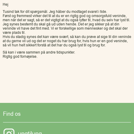
Hej
Tusind tak for dit spørgsmål. Jeg håber du modtaget svaret i tide.
Først og fremmest virker det til at du er en rigtig god og omsorgsfuld veninde,
men når det er sagt, så er det vigtigt at du også lytter til, hvad du selv har lyst til.
Jeg synes bestemt du skal gå ud uden hende. Det er jeg sikker på at din
veninde vil have det fint med. Vi er forskellige som mennesker og det skal der
være plads til.
Hvis du stadig synes det kan være svært, så kan du prøve at sige til din veninde
at du gerne vil ud og det er noget du har brug for, hvis hun er en god veninde,
så vil hun helt sikkert forstå at det har du også lyst til og brug for.
Så kan i være sammen på andre tidspunkter.
Rigtig god fornøjelse.
Find os
ungtilung