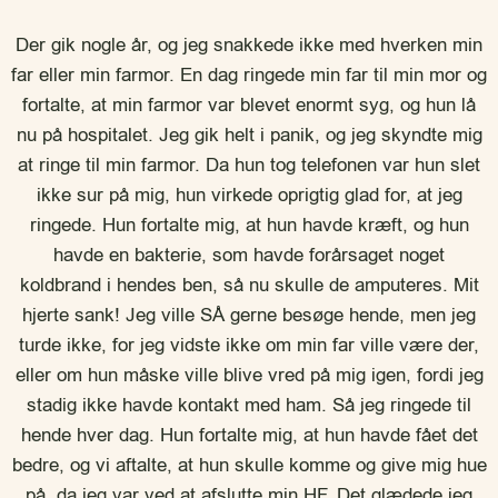
Der gik nogle år, og jeg snakkede ikke med hverken min
far eller min farmor. En dag ringede min far til min mor og
fortalte, at min farmor var blevet enormt syg, og hun lå
nu på hospitalet. Jeg gik helt i panik, og jeg skyndte mig
at ringe til min farmor. Da hun tog telefonen var hun slet
ikke sur på mig, hun virkede oprigtig glad for, at jeg
ringede. Hun fortalte mig, at hun havde kræft, og hun
havde en bakterie, som havde forårsaget noget
koldbrand i hendes ben, så nu skulle de amputeres. Mit
hjerte sank! Jeg ville SÅ gerne besøge hende, men jeg
turde ikke, for jeg vidste ikke om min far ville være der,
eller om hun måske ville blive vred på mig igen, fordi jeg
stadig ikke havde kontakt med ham. Så jeg ringede til
hende hver dag. Hun fortalte mig, at hun havde fået det
bedre, og vi aftalte, at hun skulle komme og give mig hue
på, da jeg var ved at afslutte min HF. Det glædede jeg