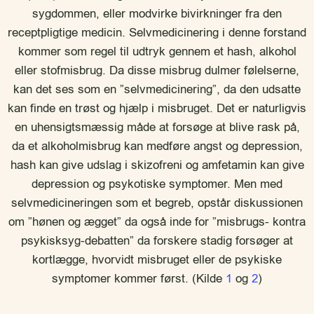
sygdommen, eller modvirke bivirkninger fra den
receptpligtige medicin. Selvmedicinering i denne forstand
kommer som regel til udtryk gennem et hash, alkohol
eller stofmisbrug. Da disse misbrug dulmer følelserne,
kan det ses som en ”selvmedicinering”, da den udsatte
kan finde en trøst og hjælp i misbruget. Det er naturligvis
en uhensigtsmæssig måde at forsøge at blive rask på,
da et alkoholmisbrug kan medføre angst og depression,
hash kan give udslag i skizofreni og amfetamin kan give
depression og psykotiske symptomer. Men med
selvmedicineringen som et begreb, opstår diskussionen
om ”hønen og ægget” da også inde for ”misbrugs- kontra
psykisksyg-debatten” da forskere stadig forsøger at
kortlægge, hvorvidt misbruget eller de psykiske
symptomer kommer først. (Kilde
1
og
2
)