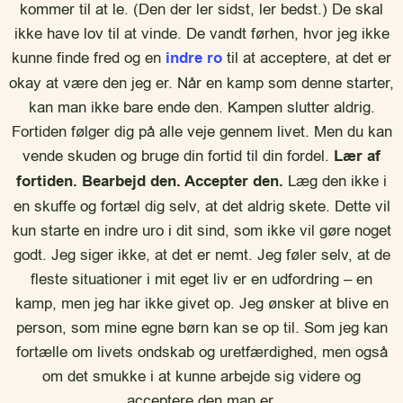
kommer til at le. (Den der ler sidst, ler bedst.) De skal
ikke have lov til at vinde. De vandt førhen, hvor jeg ikke
kunne finde fred og en
indre ro
til at acceptere, at det er
okay at være den jeg er. Når en kamp som denne starter,
kan man ikke bare ende den. Kampen slutter aldrig.
Fortiden følger dig på alle veje gennem livet. Men du kan
vende skuden og bruge din fortid til din fordel.
Lær af
fortiden. Bearbejd den. Accepter den.
Læg den ikke i
en skuffe og fortæl dig selv, at det aldrig skete. Dette vil
kun starte en indre uro i dit sind, som ikke vil gøre noget
godt. Jeg siger ikke, at det er nemt. Jeg føler selv, at de
fleste situationer i mit eget liv er en udfordring – en
kamp, men jeg har ikke givet op. Jeg ønsker at blive en
person, som mine egne børn kan se op til. Som jeg kan
fortælle om livets ondskab og uretfærdighed, men også
om det smukke i at kunne arbejde sig videre og
acceptere den man er.