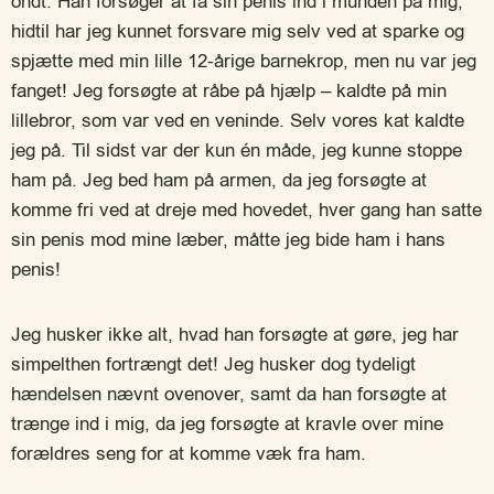
ondt. Han forsøger at få sin penis ind i munden på mig,
hidtil har jeg kunnet forsvare mig selv ved at sparke og
spjætte med min lille 12-årige barnekrop, men nu var jeg
fanget! Jeg forsøgte at råbe på hjælp – kaldte på min
lillebror, som var ved en veninde. Selv vores kat kaldte
jeg på. Til sidst var der kun én måde, jeg kunne stoppe
ham på. Jeg bed ham på armen, da jeg forsøgte at
komme fri ved at dreje med hovedet, hver gang han satte
sin penis mod mine læber, måtte jeg bide ham i hans
penis!
Jeg husker ikke alt, hvad han forsøgte at gøre, jeg har
simpelthen fortrængt det! Jeg husker dog tydeligt
hændelsen nævnt ovenover, samt da han forsøgte at
trænge ind i mig, da jeg forsøgte at kravle over mine
forældres seng for at komme væk fra ham.