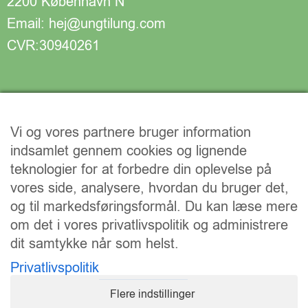
2200 København N
Email: hej@ungtilung.com
CVR:30940261
Vi og vores partnere bruger information
indsamlet gennem cookies og lignende
teknologier for at forbedre din oplevelse på
vores side, analysere, hvordan du bruger det,
og til markedsføringsformål. Du kan læse mere
om det i vores privatlivspolitik og administrere
dit samtykke når som helst.
Vi understøtter FN’s verdensmål:
Privatlivspolitik
Flere indstillinger