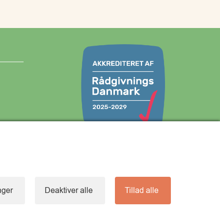
com
Vi understøtter FN’s verdensmål:
inger
Deaktiver alle
Tillad alle