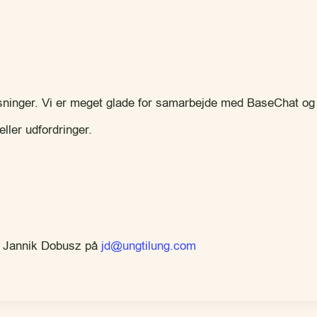
sninger. Vi er meget glade for samarbejde med BaseChat og
ller udfordringer.
ør Jannik Dobusz på
jd@ungtilung.com