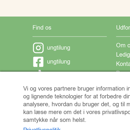
Find os
Udfo
Om o
ungtilung
Ledig
ungtilung
Kont
Donat
ungtilung
Vi og vores partnere bruger information
og lignende teknologier for at forbedre di
analysere, hvordan du bruger det, og til
kan læse mere om det i vores privatlivspol
samtykke når som helst.