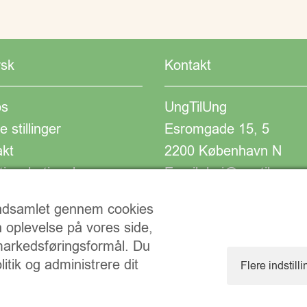
rsk
Kontakt
s
UngTilUng
e stillinger
Esromgade 15, 5
akt
2200 København N
ionsbetingelser
Email: hej@ungtilung.
CVR:30940261
 indsamlet gennem cookies
n oplevelse på vores side,
 markedsføringsformål. Du
itik og administrere dit
Flere indstill