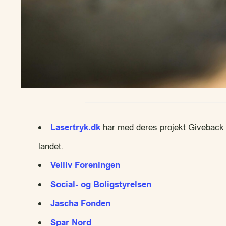
Lasertryk.dk
har med deres projekt Giveback d
landet.
Velliv Foreningen
Social- og Boligstyrelsen
Jascha Fonden
Spar Nord