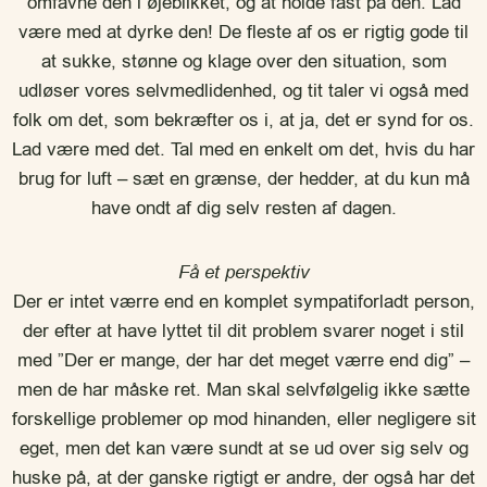
omfavne den i øjeblikket, og at holde fast på den. Lad
være med at dyrke den! De fleste af os er rigtig gode til
at sukke, stønne og klage over den situation, som
udløser vores selvmedlidenhed, og tit taler vi også med
folk om det, som bekræfter os i, at ja, det er synd for os.
Lad være med det. Tal med en enkelt om det, hvis du har
brug for luft – sæt en grænse, der hedder, at du kun må
have ondt af dig selv resten af dagen.
Få et perspektiv
Der er intet værre end en komplet sympatiforladt person,
der efter at have lyttet til dit problem svarer noget i stil
med ”Der er mange, der har det meget værre end dig” –
men de har måske ret. Man skal selvfølgelig ikke sætte
forskellige problemer op mod hinanden, eller negligere sit
eget, men det kan være sundt at se ud over sig selv og
huske på, at der ganske rigtigt er andre, der også har det