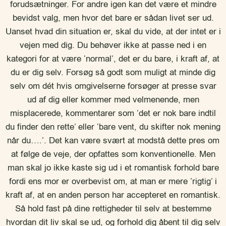
forudsætninger. For andre igen kan det være et mindre
bevidst valg, men hvor det bare er sådan livet ser ud.
Uanset hvad din situation er, skal du vide, at der intet er i
vejen med dig. Du behøver ikke at passe ned i en
kategori for at være ’normal’, det er du bare, i kraft af, at
du er dig selv. Forsøg så godt som muligt at minde dig
selv om dét hvis omgivelserne forsøger at presse svar
ud af dig eller kommer med velmenende, men
misplacerede, kommentarer som ’det er nok bare indtil
du finder den rette’ eller ’bare vent, du skifter nok mening
når du….’. Det kan være svært at modstå dette pres om
at følge de veje, der opfattes som konventionelle. Men
man skal jo ikke kaste sig ud i et romantisk forhold bare
fordi ens mor er overbevist om, at man er mere ’rigtig’ i
kraft af, at en anden person har accepteret en romantisk.
Så hold fast på dine rettigheder til selv at bestemme
hvordan dit liv skal se ud, og forhold dig åbent til dig selv