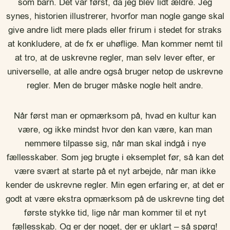
som barn. Det var først, da jeg blev lidt ældre. Jeg
synes, historien illustrerer, hvorfor man nogle gange skal
give andre lidt mere plads eller frirum i stedet for straks
at konkludere, at de fx er uhøflige. Man kommer nemt til
at tro, at de uskrevne regler, man selv lever efter, er
universelle, at alle andre også bruger netop de uskrevne
regler. Men de bruger måske nogle helt andre.
Når først man er opmærksom på, hvad en kultur kan
være, og ikke mindst hvor den kan være, kan man
nemmere tilpasse sig, når man skal indgå i nye
fællesskaber. Som jeg brugte i eksemplet før, så kan det
være svært at starte på et nyt arbejde, når man ikke
kender de uskrevne regler. Min egen erfaring er, at det er
godt at være ekstra opmærksom på de uskrevne ting det
første stykke tid, lige når man kommer til et nyt
fællesskab. Og er der noget, der er uklart – så spørg!