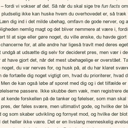
t – fordi vi vokser af det. Så når du skal sige tre
fun facts
om 
udselig ikke kan huske hvem du overhovedet er, så træk vej
 Læn dig ind i det milde ubehag, omfavn de gode nerver, og 
ligheden nemlig magt og det bliver nemmere at være i, ford
t til at sige eller gøre noget, du ville ønske, du havde gjort
ancerne for, at alle andre har ligeså travlt med deres ege
 at undgå at udsætte dig selv for decideret pres, men vær i de
r at have gjort det, når det mest ubehagelige er overstået. 
 noget, du var nervøs for, og husk på, at du har klaret svære
 de fortælle dig noget vigtigt om, hvad du prioriterer, hvad 
Men de kan også løbe af sporet med dig og i det tilfælde er d
følelserne passere. Ikke skubbe dem væk, men registrere d
 at kende forskellen på de tanker og følelser, som man skal 
 pres, der føles svære, men ultimativt gode, og hvilke der bl
d og som skaber udvikling og fornyet mod, og hvilke der blo
 det heller ikke være. Det er en livslang menneskelig øvelse