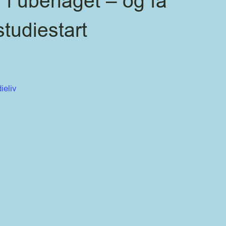
 i ubehaget – og få
tudiestart
ieliv