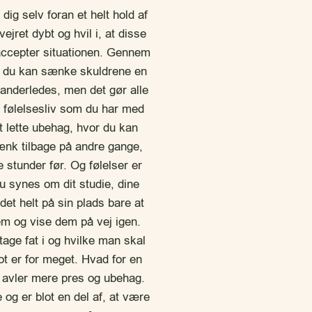
dig selv foran et helt hold af
ret dybt og hvil i, at disse
accepter situationen. Gennem
i du kan sænke skuldrene en
 anderledes, men det gør alle
t følelsesliv som du har med
t lette ubehag, hvor du kan
Tænk tilbage på andre gange,
 stunder før. Og følelser er
du synes om dit studie, dine
et helt på sin plads bare at
em og vise dem på vej igen.
tage fat i og hvilke man skal
ot er for meget. Hvad for en
t avler mere pres og ubehag.
 og er blot en del af, at være