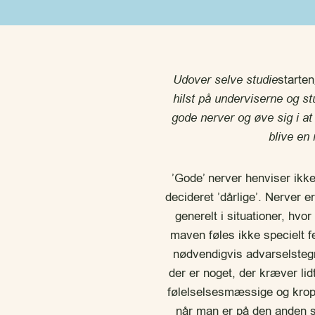
Udover selve studie
starten
hilst på underviserne og s
gode nerver og øve sig i at
blive en 
’Gode’ nerver henviser ikke
decideret ’dårlige’. Nerver er
generelt i situationer, hvo
maven føles ikke specielt f
nødvendigvis advarselstegn
der er noget, der kræver li
følelselsesmæssige og kropsli
når man er på den anden si