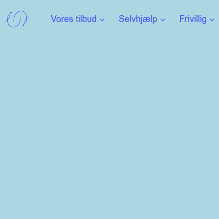
Fortsæt
Vores tilbud
Selvhjælp
Frivillig
til
indhold