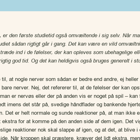
, er den første studietid også omvæltende i sig selv. Når ma
tudiet sådan rigtigt går i gang. Det kan være en vild omvælt
 træde ind i de følelser, der kan opleves som ubehagelige el
rigtig god tid. Og det kan heldigvis også bruges generelt i st
 til, at nogle nerver som sådan er bedre end andre, ej heller
 bare nerver. Nej, det refererer til, at de følelser der kan op
r man er nervøs eller der på anden vis er noget på spil – kan
edt imens det står på, svedige håndflader og bankende hjerte
. Det er helt normale og sunde reaktioner på, at man ikke 
dt ekstra for at komme på den anden side af dem igen. Det vig
ge reaktioner nok skal slappe af igen, og at det, at blive i 
de. Når kroppen skal præstere, kræver det lidt ekstra, men 