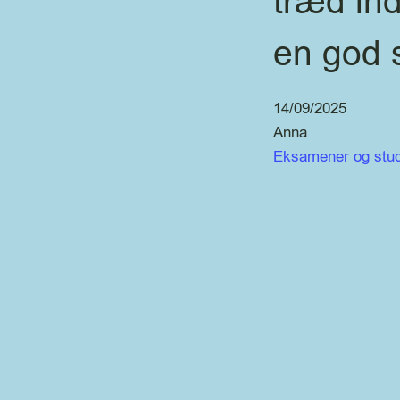
træd ind
en god s
14/09/2025
Anna
Eksamener og stud