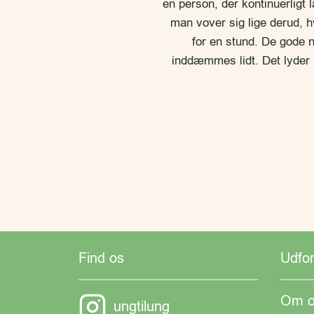
en person, der kontinuerligt 
man vover sig lige derud, 
for en stund. De gode n
inddæmmes lidt. Det lyder 
Find os
Udfo
Om o
ungtilung