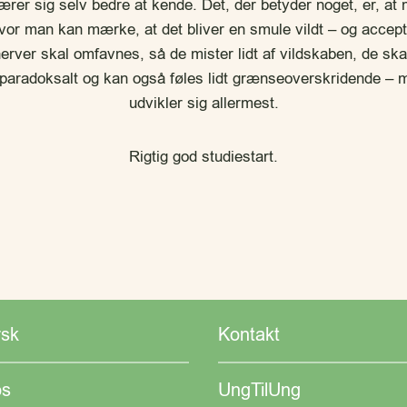
lærer sig selv bedre at kende. Det, der betyder noget, er, a
hvor man kan mærke, at det bliver en smule vildt – og accept
erver skal omfavnes, så de mister lidt af vildskaben, de skal
paradoksalt og kan også føles lidt grænseoverskridende – me
udvikler sig allermest.
Rigtig god studiestart.
rsk
Kontakt
s
UngTilUng