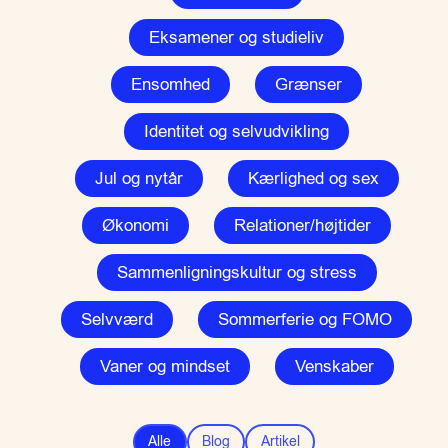
Eksamener og studieliv
Ensomhed
Grænser
Identitet og selvudvikling
Jul og nytår
Kærlighed og sex
Økonomi
Relationer/højtider
Sammenligningskultur og stress
Selvværd
Sommerferie og FOMO
Vaner og mindset
Venskaber
Alle
Blog
Artikel