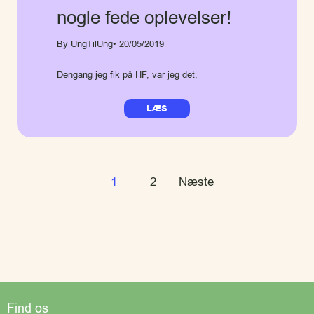
nogle fede oplevelser!
By UngTilUng
• 20/05/2019
Dengang jeg fik på HF, var jeg det,
LÆS
Posts
1
2
Næste
navigation
Find os