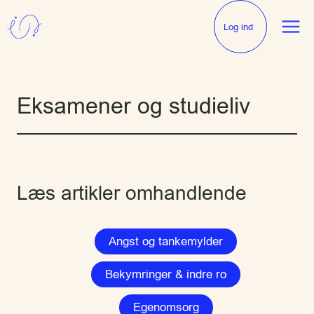
Fortsæt
til
Log ind
indhold
Eksamener og studieliv
Læs artikler omhandlende
Angst og tankemylder
Bekymringer & indre ro
Egenomsorg