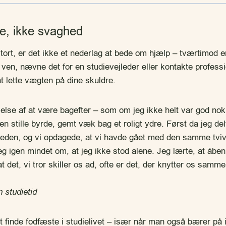
ke, ikke svaghed
tort, er det ikke et nederlag at bede om hjælp – tværtimod e
n ven, nævne det for en studievejleder eller kontakte profes
t lette vægten på dine skuldre.
følelse af at være bagefter – som om jeg ikke helt var god no
r en stille byrde, gemt væk bag et roligt ydre. Først da jeg d
eden, og vi opdagede, at vi havde gået med den samme tvivl
jeg igen mindet om, at jeg ikke stod alene. Jeg lærte, at åb
at det, vi tror skiller os ad, ofte er det, der knytter os sam
n studietid
 finde fodfæste i studielivet – især når man også bærer på