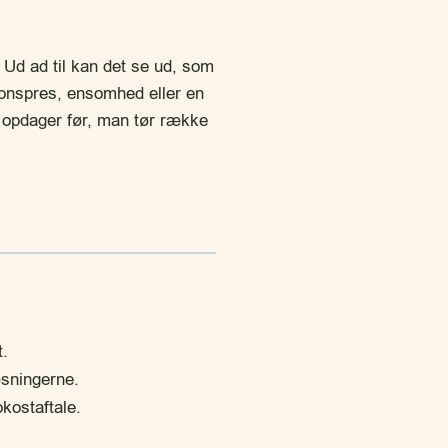
Ud ad til kan det se ud, som
onspres, ensomhed eller en
e opdager før, man tør række
t.
æsningerne.
okostaftale.