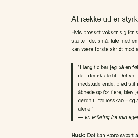
At række ud er styr
Hvis presset vokser sig for s
starte i det små: tale med e
kan være første skridt mod a
“I lang tid bar jeg på en 
det, der skulle til. Det va
medstuderende, brød stilh
åbnede op for flere, blev 
døren til fællesskab – og 
alene.”
—
en erfaring fra min ege
Husk:
Det kan være svært at