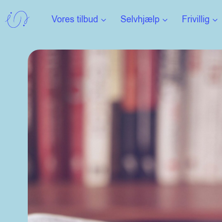
Fortsæt
Vores tilbud
Selvhjælp
Frivillig
til
indhold