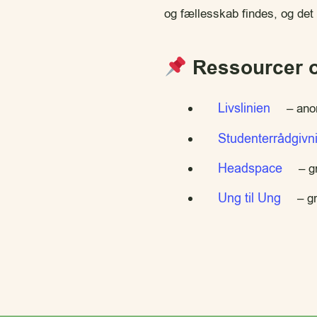
og fællesskab findes, og det
Ressourcer o
Livslinien
– anon
Studenterrådgivn
Headspace
– gr
Ung til Ung
– gr