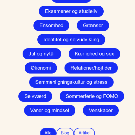
Eksamener og studieliv
Ensomhed
Grænser
Identitet og selvudvikling
Jul og nytår
Kærlighed og sex
Økonomi
Relationer/højtider
Sammenligningskultur og stress
Selvværd
Sommerferie og FOMO
Vaner og mindset
Venskaber
Alle
Blog
Artikel