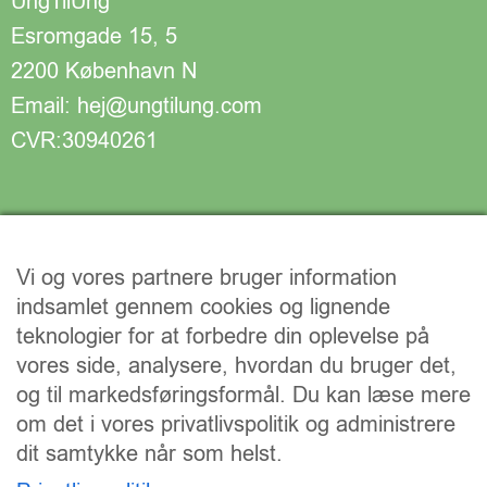
UngTilUng
Esromgade 15, 5
2200 København N
Email: hej@ungtilung.com
CVR:30940261
Vi og vores partnere bruger information
indsamlet gennem cookies og lignende
teknologier for at forbedre din oplevelse på
vores side, analysere, hvordan du bruger det,
og til markedsføringsformål. Du kan læse mere
om det i vores privatlivspolitik og administrere
dit samtykke når som helst.
Vi understøtter FN’s verdensmål: