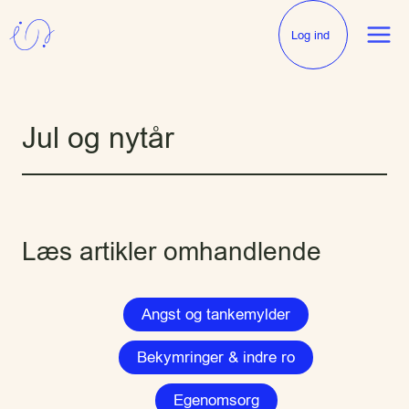
Fortsæt
til
Log ind
indhold
Jul og nytår
Læs artikler omhandlende
Angst og tankemylder
Bekymringer & indre ro
Egenomsorg