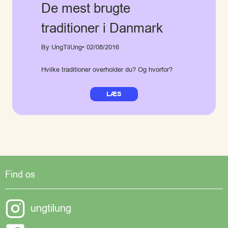
De mest brugte
traditioner i Danmark
By UngTilUng
• 02/08/2016
Hvilke traditioner overholder du? Og hvorfor?
LÆS
Find os
ungtilung