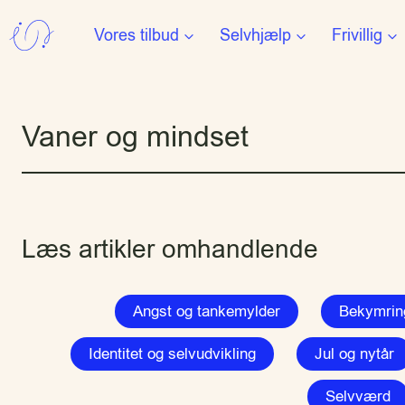
Fortsæt
Vores tilbud
Selvhjælp
Frivillig
til
indhold
Vaner og mindset
Læs artikler omhandlende
Angst og tankemylder
Bekymring
Identitet og selvudvikling
Jul og nytår
Selvværd