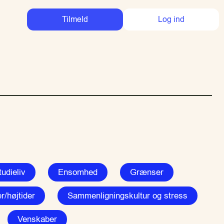
Tilmeld
Log ind
udieliv
Ensomhed
Grænser
r/højtider
Sammenligningskultur og stress
Venskaber