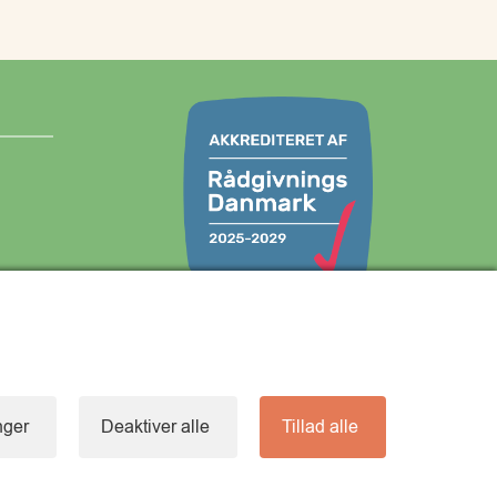
com
Vi understøtter FN’s verdensmål:
inger
Deaktiver alle
Tillad alle