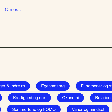
Om os
er & indre ro
Egenomsorg
Eksamener og st
Kærlighed og sex
Økonomi
Relatione
Sommerferie og FOMO
Vaner og mindset