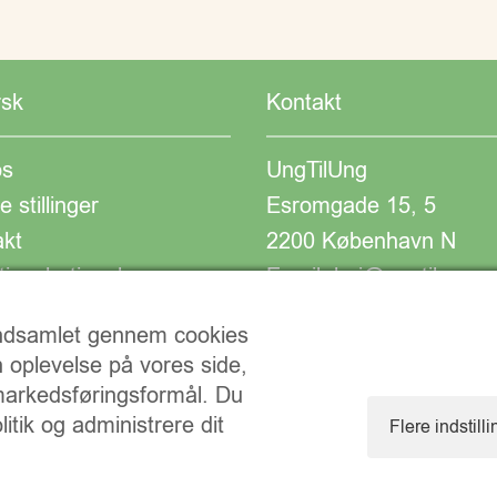
rsk
Kontakt
s
UngTilUng
e stillinger
Esromgade 15, 5
akt
2200 København N
ionsbetingelser
Email: hej@ungtilung.
CVR:30940261
 indsamlet gennem cookies
n oplevelse på vores side,
 markedsføringsformål. Du
itik og administrere dit
Flere indstill