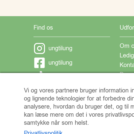
Find os
Udfo
Om o
ungtilung
Ledig
ungtilung
Kont
Donat
ungtilung
Vi og vores partnere bruger information
og lignende teknologier for at forbedre di
analysere, hvordan du bruger det, og til
kan læse mere om det i vores privatlivspol
samtykke når som helst.
Privatlivspolitik