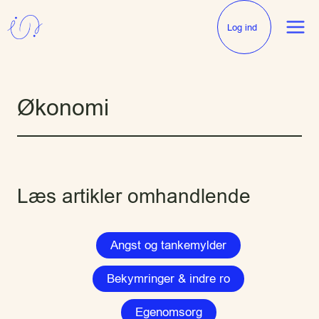
Fortsæt
til
Log ind
indhold
Økonomi
Læs artikler omhandlende
Angst og tankemylder
Bekymringer & indre ro
Egenomsorg