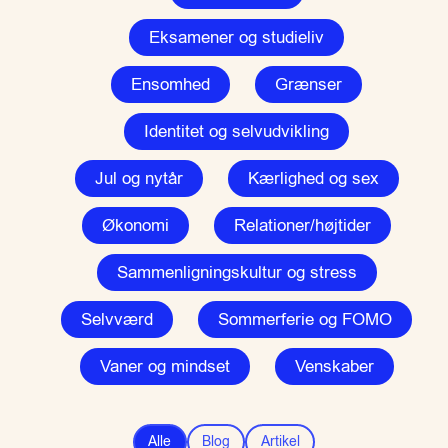
Eksamener og studieliv
Ensomhed
Grænser
Identitet og selvudvikling
Jul og nytår
Kærlighed og sex
Økonomi
Relationer/højtider
Sammenligningskultur og stress
Selvværd
Sommerferie og FOMO
Vaner og mindset
Venskaber
Alle
Blog
Artikel