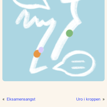
«
Eksamensangst
Uro i kroppen
»