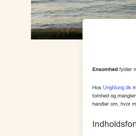
Ensomhed
fylder
Hos
Ungtilung.dk
mø
tomhed og manglend
handler om, hvor m
Indholdsfo