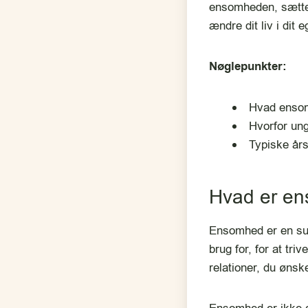
ensomheden, sætte o
ændre dit liv i dit 
Nøglepunkter:
Hvad ensom
Hvorfor un
Typiske års
Hvad er e
Ensomhed er en sub
brug for, for at tri
relationer, du ønsk