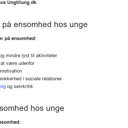
hos Ungtilung.dk
 på ensomhed hos unge
er på ensomhed:
g mindre lyst til aktiviteter
 at være udenfor
motivation
usikkerhed i sociale relationer
ing
og selvkritik
nsomhed hos unge
ensomhed: