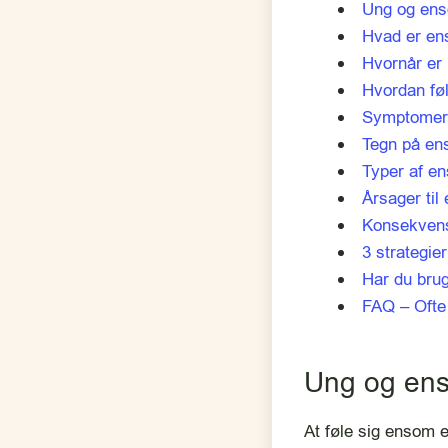
Ung og ens
Hvad er e
Hvornår e
Hvordan fø
Symptomer
Tegn på en
Typer af e
Årsager ti
Konsekven
3 strategie
Har du brug
FAQ – Ofte 
Ung og ens
At føle sig ensom e