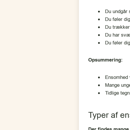
Du undgår 
Du føler di
Du trækker 
Du har svær
Du føler dig
Opsummering:
Ensomhed v
Mange unge 
Tidlige teg
Typer af e
Der findes mange 