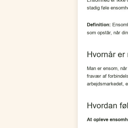
Ensomhed er ikke 
stadig føle ensomh
Definition:
Ensomhe
som opstår, når din
Hvornår e
Man er ensom, når 
fravær af forbindel
arbejdsmarkedet, el
Hvordan f
At opleve ensomh