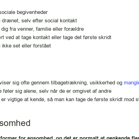
sociale begivenheder
g drænet, selv efter social kontakt
dig fra venner, familie eller forældre
t ved at tage kontakt eller tage det første skridt
 ikke set eller forstået
iser sig ofte gennem tilbagetrækning, usikkerhed og
mangl
føler sig alene, selv når de er omgivet af andre
n er vigtige at kende, så man kan tage de første skridt mod s
nsomhed
former for ensomhed, og det er normalt at genkende fle