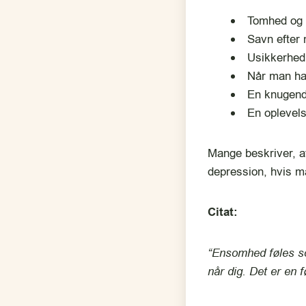
Tomhed og
Savn efter 
Usikkerhed 
Når man har
En knugend
En oplevelse
Mange beskriver, at
depression, hvis m
Citat:
“Ensomhed føles s
når dig. Det er en f