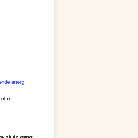
ende energi
tøtte
re på én gang: