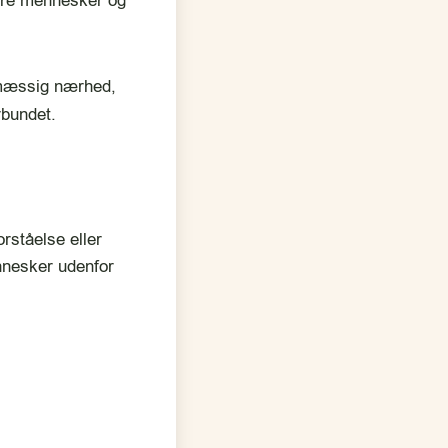
ere mennesker og
smæssig nærhed,
rbundet.
rståelse eller
ennesker udenfor