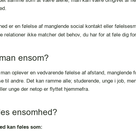
det samme som at være alene; man kan være omgivet af fl
ed.
d er en følelse af manglende social kontakt eller følelse
e relationer ikke matcher det behov, du har for at føle dig fo
r man ensom?
man oplever en vedvarende følelse af afstand, manglende fo
se til andre. Det kan ramme alle; studerende, unge i job, m
ler unge der netop er flyttet hjemmefra.
øles ensomhed?
ed kan føles som: