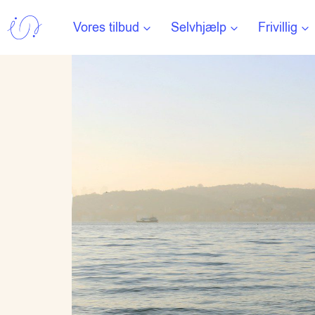
Fortsæt
Vores tilbud
Selvhjælp
Frivillig
til
indhold