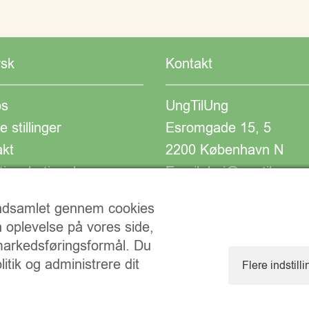
rsk
Kontakt
s
UngTilUng
e stillinger
Esromgade 15, 5
akt
2200 København N
ionsbetingelser
Email: hej@ungtilung.
CVR:30940261
 indsamlet gennem cookies
n oplevelse på vores side,
 markedsføringsformål. Du
itik og administrere dit
Flere indstill