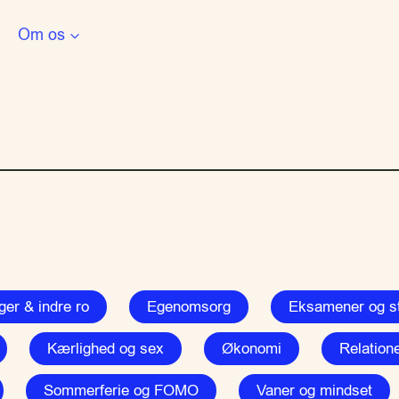
Om os
er & indre ro
Egenomsorg
Eksamener og st
Kærlighed og sex
Økonomi
Relatione
Sommerferie og FOMO
Vaner og mindset