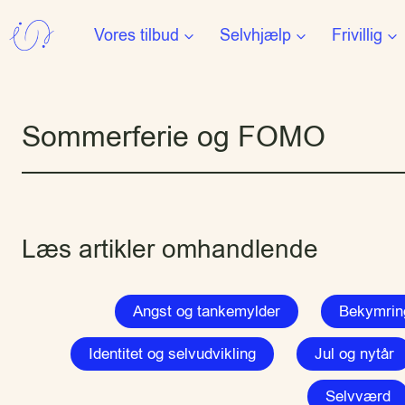
Fortsæt
Vores tilbud
Selvhjælp
Frivillig
til
indhold
Sommerferie og FOMO
Læs artikler omhandlende
Angst og tankemylder
Bekymring
Identitet og selvudvikling
Jul og nytår
Selvværd