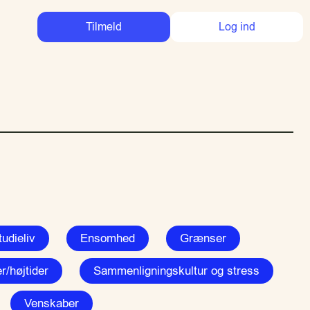
Tilmeld
Log ind
udieliv
Ensomhed
Grænser
r/højtider
Sammenligningskultur og stress
Venskaber