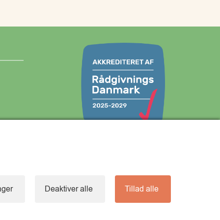
com
Vi understøtter FN’s verdensmål:
inger
Deaktiver alle
Tillad alle