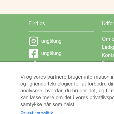
Find os
Udfo
Om o
ungtilung
Ledig
ungtilung
Kont
Donat
ungtilung
Vi og vores partnere bruger information
og lignende teknologier for at forbedre di
analysere, hvordan du bruger det, og til
kan læse mere om det i vores privatlivspol
samtykke når som helst.
Privatlivspolitik